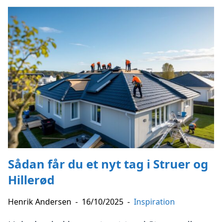
Sådan får du et nyt tag i Struer og
Hillerød
Henrik Andersen
-
16/10/2025
-
Inspiration