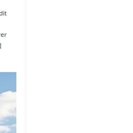
dit
ver
]