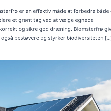
msterfrø er en effektiv måde at forbedre både 
blere et grønt tag ved at vælge egnede
korrekt og sikre god dræning. Blomsterfrø gi
r også bestøvere og styrker biodiversiteten […