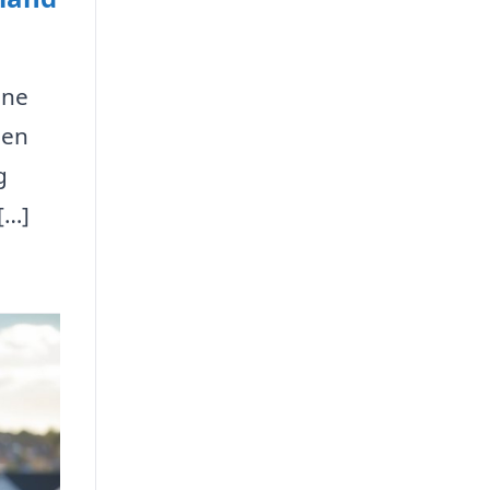
ine
den
g
[…]