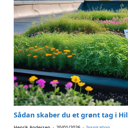
Sådan skaber du et grønt tag i H
Henrik Andersen
-
20/01/2026
-
Inspiration