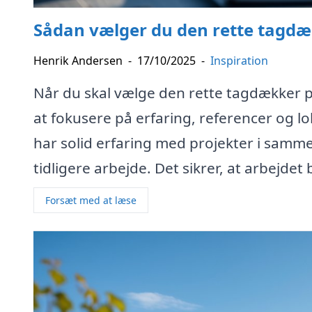
Sådan vælger du den rette tagdækk
Henrik Andersen
-
17/10/2025
-
Inspiration
Når du skal vælge den rette tagdækker på 
at fokusere på erfaring, referencer og l
har solid erfaring med projekter i sam
tidligere arbejde. Det sikrer, at arbejdet b
Forsæt med at læse