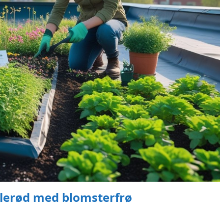
illerød med blomsterfrø