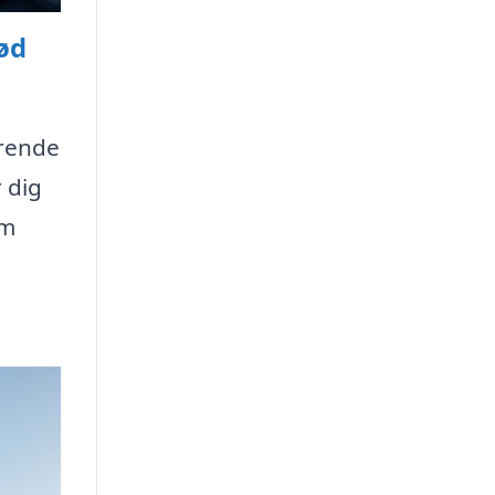
rød
ørende
 dig
em