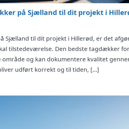
er på Sjælland til dit projekt i Hille
Sjælland til dit projekt i Hillerød, er det afg
okal tilstedeværelse. Den bedste tagdækker for
me område og kan dokumentere kvalitet genn
liver udført korrekt og til tiden, […]